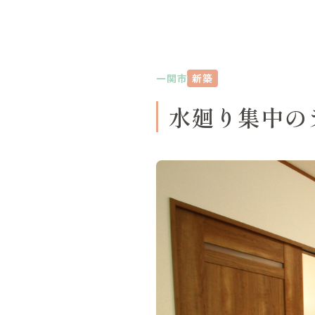
一関市
新築
水廻り集中の