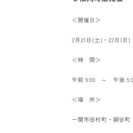
＜開催日＞
2月21日(土)・22日(日)
＜時 間＞
午前 9:00 ～ 午後 5:
＜場 所＞
一関市田村町・銅谷町