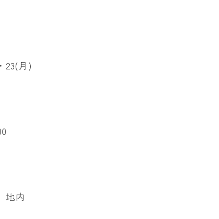
・23(月)
00
 地内